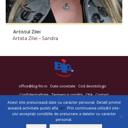
Artistul Zilei
Artista Zilei – Sandra
office@big-fm.ro
Date societate
Cod deontologic
Confidențialitate
Termeni și condiții
CNA
Contact
Acest site prelucrează date cu caracter personal. Detalii privind
această activitate puteți afla
aici
. Prin continuarea utilizării site-
ului acceptați condițiile de prelucrare a datelor cu caracter
personal.
De acord
Politica de confidențialitate