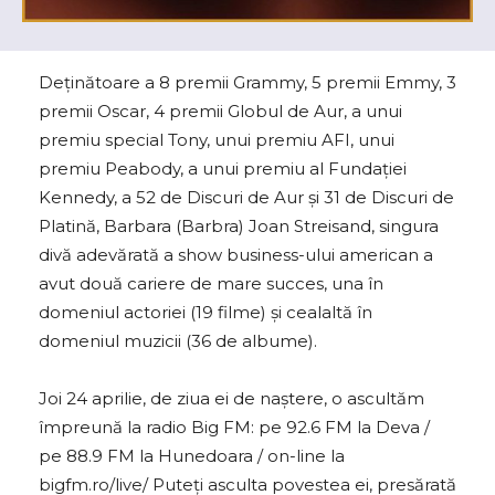
Deţinătoare a 8 premii Grammy, 5 premii Emmy, 3
premii Oscar, 4 premii Globul de Aur, a unui
premiu special Tony, unui premiu AFI, unui
premiu Peabody, a unui premiu al Fundaţiei
Kennedy, a 52 de Discuri de Aur și 31 de Discuri de
Platină, Barbara (Barbra) Joan Streisand, singura
divă adevărată a show business-ului american a
avut două cariere de mare succes, una în
domeniul actoriei (19 filme) şi cealaltă în
domeniul muzicii (36 de albume).
Joi 24 aprilie, de ziua ei de naștere, o ascultăm
împreună la radio Big FM: pe 92.6 FM la Deva /
pe 88.9 FM la Hunedoara / on-line la
bigfm.ro/live/ Puteți asculta povestea ei, presărată