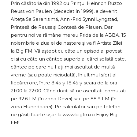
Prin căsătoria din 1992 cu Prințul Heinrich Ruzzo
Reuss von Paulen (decedat în 1999), a devenit
Alteţa Sa Serenisimă, Anni-Frid Synni Lyngstad,
Prinţesă de Reuss și Contesă de Plauen. Dar
pentru noi va rămâne mereu Frida de la ABBA. 15
noiembrie e ziua ei de naştere şi va fi Artista Zilei
la Big FM. Vă aştept cu câte un episod al poveştii
ei și cu câte un cântec superb al cărei solistă este,
cântec pe care nu l-ați mai ascultat de multă
vreme (sau poate niciodată), în ultimul sfert al
fiecărei ore, între 8:45 și 18:45 și seara de la ora
21:00 la 22:00. Când doriţi să ne ascultaţi, comutaţi
pe 92.6 FM (în zona Devei) sau pe 88.9 FM (în
zona Hunedoarei). Pe calculator sau pe telefon
ne găsiţi foarte uşor la www.bigfm.ro Enjoy Big
FM!