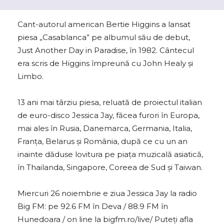
Cant-autorul american Bertie Higgins a lansat
piesa „Casablanca” pe albumul său de debut,
Just Another Day in Paradise, în 1982. Cântecul
era scris de Higgins împreună cu John Healy şi
Limbo.
13 ani mai târziu piesa, reluată de proiectul italian
de euro-disco Jessica Jay, făcea furori în Europa,
mai ales în Rusia, Danemarca, Germania, Italia,
Franța, Belarus şi România, după ce cu un an
inainte dăduse lovitura pe piața muzicală asiatică,
în Thailanda, Singapore, Coreea de Sud şi Taiwan.
Miercuri 26 noiembrie e ziua Jessica Jay la radio
Big FM: pe 92.6 FM în Deva / 88.9 FM în
Hunedoara / on line la bigfm.ro/live/ Puteți afla