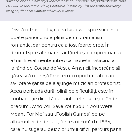
advance of her "Perfectly Clear" release at Shoreline Amphitheater on June
20, 2008 in Mountain View, California. (Photo by Tim Mosenfelder/Getty
Images) *** Local Caption *** Jewel Kilcher
Privită retrospectiv, calea lui Jewel spre succes le
poate părea unora plină de un dramatism
romantic, dar pentru ea a fost foarte grea. În
drumul spre afirmare cântăreța şi compozitoarea
a trăit literalmente într-o camionetă, rătăcind ani
la rând pe Coasta de Vest a Americii, încercând să
găsească o breșă în sistem, o oportunitate care
să-i ofere şansa de a ajunge muzician profesionist.
Acea perioadă dură, plină de dificultăţi, este în
contradicție directă cu cântecele dulci şi blânde
precum „Who Will Save Your Soul,” „You Were
Meant For Me” sau „Foolish Games” de pe
albumul ei de debut „Pieces of You” din 1995,
care nu sugerau deloc drumul dificil parcurs până