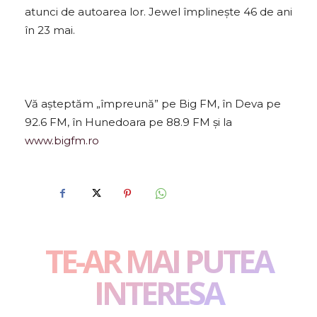
atunci de autoarea lor. Jewel împlineşte 46 de ani
în 23 mai.
Vă aşteptăm „împreună” pe Big FM, în Deva pe
92.6 FM, în Hunedoara pe 88.9 FM şi la
www.bigfm.ro
TE-AR MAI PUTEA
INTERESA