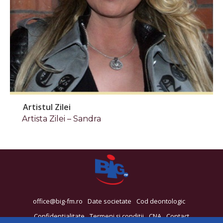
Artistul Zilei
Artista Zilei – Sandra
office@big-fm.ro
Date societate
Cod deontologic
Confidențialitate
Termeni și condiții
CNA
Contact