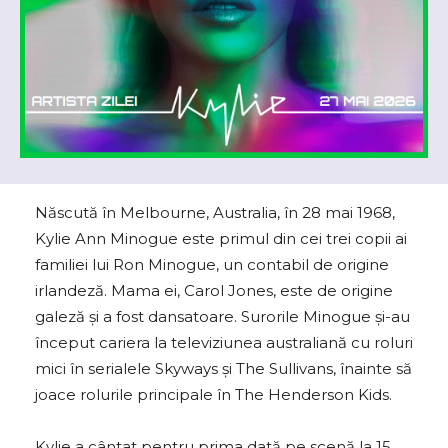
Născută în Melbourne, Australia, în 28 mai 1968,
Kylie Ann Minogue este primul din cei trei copii ai
familiei lui Ron Minogue, un contabil de origine
irlandeză. Mama ei, Carol Jones, este de origine
galeză și a fost dansatoare. Surorile Minogue şi-au
început cariera la televiziunea australiană cu roluri
mici în serialele Skyways şi The Sullivans, înainte să
joace rolurile principale în The Henderson Kids.
Kylie a cântat pentru prima dată pe scenă la 15