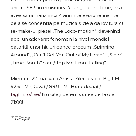
ani, în 1983, în emisiunea Young Talent Time, însă
avea să rămână încă 4 ani în televiziune înainte
de a se concentra pe muzică și de a da lovitura cu
re-make-ul piesei „The Loco-motion”, devenind
apoi un adevărat fenomen la nivel mondial
datorită unor hit-uri dance precum „Spinning
Around”, „Can’t Get You Out of My Head”, „Slow”,
„Time Bomb” sau „Stop Me From Falling”.
Miercuri, 27 mai, va fi Artista Zilei la radio Big FM
92.6 FM (Deva) / 88.9 FM (Hunedoara) /
bigfm.ro/live/
Nu uitați de emisiunea de la ora
21:00!
T.T.Popa