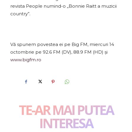
revista People numind-o „Bonnie Raitt a muzicii
country”.
Vă spunem povestea ei pe Big FM, miercuri 14
octombrie pe 92.6 FM (DV), 88.9 FM (HD) și
www.bigfm.ro
TE-AR MAI PUTEA
INTERESA