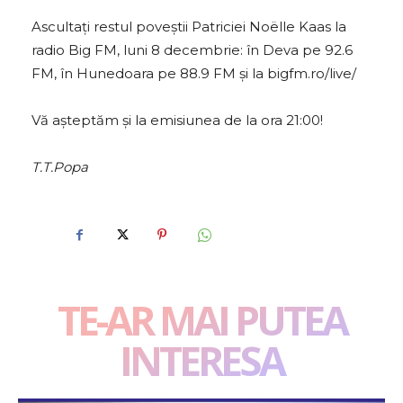
Ascultați restul poveștii Patriciei Noëlle Kaas la
radio Big FM, luni 8 decembrie: în Deva pe 92.6
FM, în Hunedoara pe 88.9 FM și la bigfm.ro/live/
Vă așteptăm și la emisiunea de la ora 21:00!
T.T.Popa
TE-AR MAI PUTEA
INTERESA