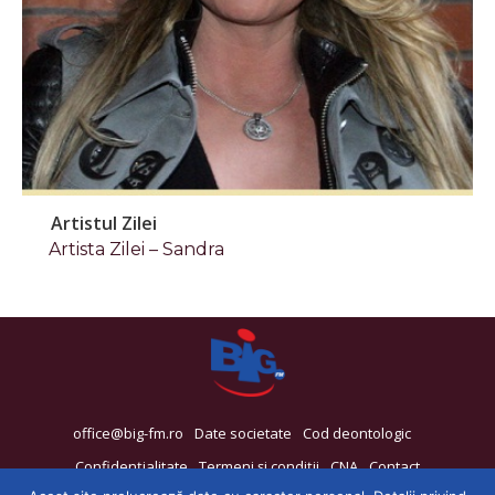
Artistul Zilei
Artista Zilei – Sandra
office@big-fm.ro
Date societate
Cod deontologic
Confidențialitate
Termeni și condiții
CNA
Contact