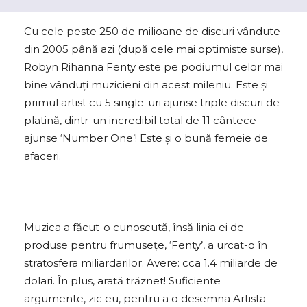
Cu cele peste 250 de milioane de discuri vândute
din 2005 până azi (după cele mai optimiste surse),
Robyn Rihanna Fenty este pe podiumul celor mai
bine vânduți muzicieni din acest mileniu. Este și
primul artist cu 5 single-uri ajunse triple discuri de
platină, dintr-un incredibil total de 11 cântece
ajunse ‘Number One’! Este și o bună femeie de
afaceri.
Muzica a făcut-o cunoscută, însă linia ei de
produse pentru frumusețe, ‘Fenty’, a urcat-o în
stratosfera miliardarilor. Avere: cca 1.4 miliarde de
dolari. În plus, arată trăznet! Suficiente
argumente, zic eu, pentru a o desemna Artista