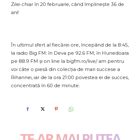
Zilei chiar în 20 februarie, când împlinește 36 de
ani!
În ultimul sfert al fiecărei ore, începând de la 8:45,
la radio Big FM: în Deva pe 92.6 FM, în Hunedoara
pe 88.9 FM și on line la bigfm.ro/live/ am pentru
voi câte o piesă din colecția de mari succese a
Rihannei, iar de la ora 21:00 povestea ei de succes,
concentrată în 60 de minute.
TE-AR MAI PUTEA