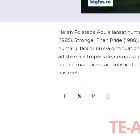
Helen Folasade Adu a lansat numai
(1985), Stronger Than Pride (1988),
numărul fanilor nu s-a diminuat chia
artiste şi ale trupei sale, compusă d
ului, ce mai ….ai muzicii sofisticat
naștere!
TE-