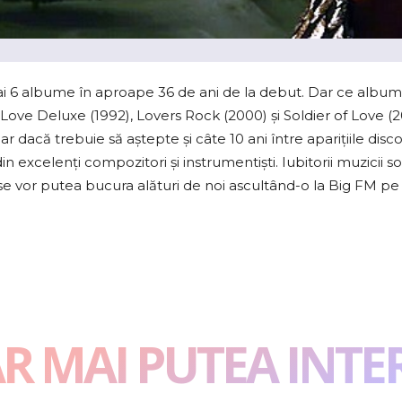
 6 albume în aproape 36 de ani de la debut. Dar ce album
 Love Deluxe (1992), Lovers Rock (2000) și Soldier of Love (
r dacă trebuie să aştepte şi câte 10 ani între apariţiile dis
in excelenţi compozitori şi instrumentişti. Iubitorii muzicii sou
e, se vor putea bucura alături de noi ascultând-o la Big FM pe 
AR MAI PUTEA INTE