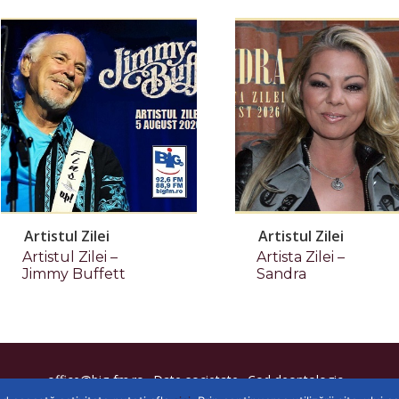
Artistul Zilei
Artistul Zilei
Artistul Zilei –
Artista Zilei –
Jimmy Buffett
Sandra
office@big-fm.ro
Date societate
Cod deontologic