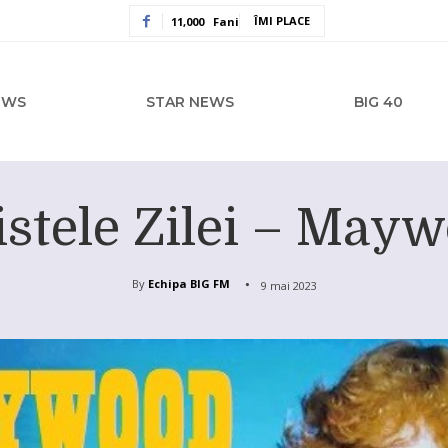
ÎMI PLACE
11,000
Fani
EWS
STAR NEWS
BIG 40
istele Zilei – May
By
Echipa BIG FM
9 mai 2023