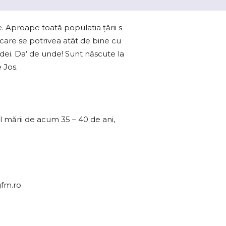
. Aproape toată populatia ţării s-
 care se potrivea atât de bine cu
dei. Da’ de unde! Sunt născute la
 Jos.
l mării de acum 35 – 40 de ani,
gfm.ro