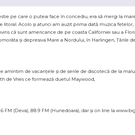
stie pe care o puteai face în concediu, era să mergi la mare
e litoral. Acolo şi atunci am auzit prima dată muzica fetelor,
vins că sunt americance de pe coasta Californiei sau a Flori
somorâta şi depresiva Mare a Nordului, în Harlingen, Țările de
 ne amintim de vacanţele şi de serile de discotecă de la malu
Edith de Vries ce formează duetul Maywood,
92.6 FM (Deva), 88.9 FM (Hunedoara), dar şi on line la www.bi