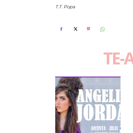
T.T. Popa
TE-