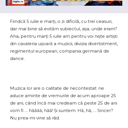
Fiindcă 5 iulie e marți, o zi dificilă, cu trei ceasuri,
dar mai bine să evităm subiectul, așa, unde eram?
Aha, pentru marți 5 iulie am pentru voi niște artişti
din cavaleria uşoară a muzicii, divizia divertistment,
regimentul european, compania germană de
dance.
Muzica lor are o calitate de necontestat: ne
aduce aminte de vremurile de acum aproape 25
de ani, când încă mai credeam că peste 25 de ani
vom fi … hăăăă, hăă! Și suntem: Hă, hă, … Sincer?
Nu prea-mi vine să râd.