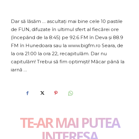
Dar să lăsăm … ascultaţi mai bine cele 10 pastile
de FUN, difuzate în ultimul sfert al fiecărei ore
(începând de la 8:45) pe 92.6 FM în Deva şi 88.9
FM în Hunedoara sau la www.bigfm.ro Seara, de
la ora 21:00 la ora 22, recapitulăm. Dar nu
capitulăm! Trebui să fim optimiști! Măcar până la
iarnă …
TE-AR MAI PUTEA
INTERESA