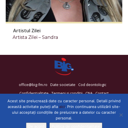
Artistul Zilei
Artista Zilei – Sandra
office@big-fm.ro
Date societate
Cod deontologic
Confidențialitate
Termeni și condiții
CNA
Contact
Acest site prelucrează date cu caracter personal. Detalii privind
această activitate puteți afla
aici
. Prin continuarea utilizării site-
ului acceptați condițiile de prelucrare a datelor cu caracter
personal.
De acord
Politica de confidențialitate