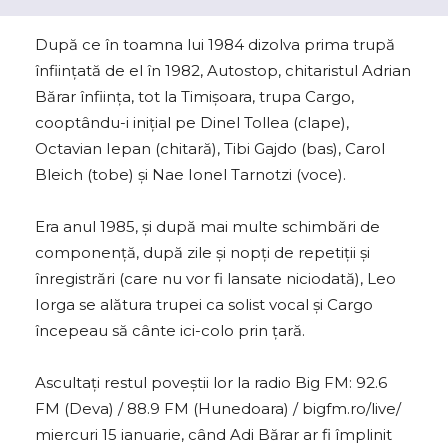
După ce în toamna lui 1984 dizolva prima trupă
înființată de el în 1982, Autostop, chitaristul Adrian
Bărar înființa, tot la Timișoara, trupa Cargo,
cooptându-i inițial pe Dinel Tollea (clape),
Octavian Iepan (chitară), Tibi Gajdo (bas), Carol
Bleich (tobe) și Nae Ionel Tarnotzi (voce).
Era anul 1985, și după mai multe schimbări de
componență, după zile și nopți de repetiții și
înregistrări (care nu vor fi lansate niciodată), Leo
Iorga se alătura trupei ca solist vocal și Cargo
începeau să cânte ici-colo prin țară.
Ascultați restul poveștii lor la radio Big FM: 92.6
FM (Deva) / 88.9 FM (Hunedoara) / bigfm.ro/live/
miercuri 15 ianuarie, când Adi Bărar ar fi împlinit