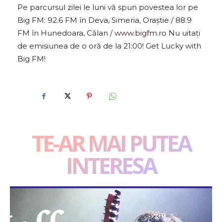
Pe parcursul zilei le luni vă spun povestea lor pe
Big FM: 92.6 FM în Deva, Simeria, Oraștie / 88.9
FM în Hunedoara, Călan /
www.bigfm.ro
Nu uitați
de emisiunea de o oră de la 21:00! Get Lucky with
Big FM!
TE-AR MAI PUTEA
INTERESA