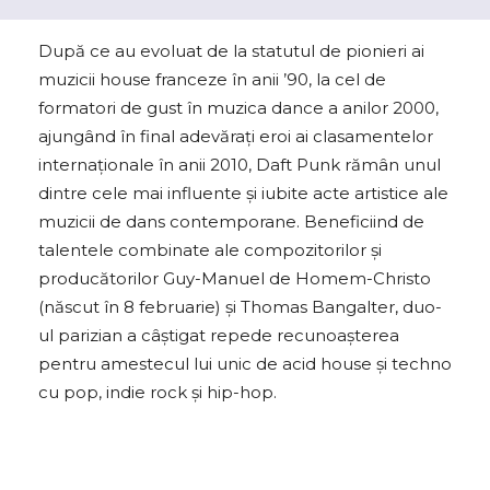
După ce au evoluat de la statutul de pionieri ai
muzicii house franceze în anii ’90, la cel de
formatori de gust în muzica dance a anilor 2000,
ajungând în final adevărați eroi ai clasamentelor
internaționale în anii 2010, Daft Punk rămân unul
dintre cele mai influente și iubite acte artistice ale
muzicii de dans contemporane. Beneficiind de
talentele combinate ale compozitorilor și
producătorilor Guy-Manuel de Homem-Christo
(născut în 8 februarie) și Thomas Bangalter, duo-
ul parizian a câștigat repede recunoașterea
pentru amestecul lui unic de acid house și techno
cu pop, indie rock și hip-hop.