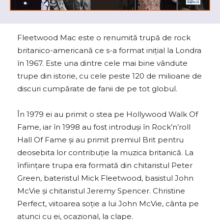
Fleetwood Mac este o renumită trupă de rock
britanico-americană ce s-a format inițial la Londra
în 1967. Este una dintre cele mai bine vândute
trupe din istorie, cu cele peste 120 de milioane de
discuri cumpărate de fanii de pe tot globul.
În 1979 ei au primit o stea pe Hollywood Walk Of
Fame, iar în 1998 au fost introduși în Rock’n’roll
Hall Of Fame și au primit premiul Brit pentru
deosebita lor contribuție la muzica britanică. La
înființare trupa era formată din chitaristul Peter
Green, bateristul Mick Fleetwood, basistul John
McVie și chitaristul Jeremy Spencer. Christine
Perfect, viitoarea soție a lui John McVie, cânta pe
atunci cu ei, ocazional, la clape.