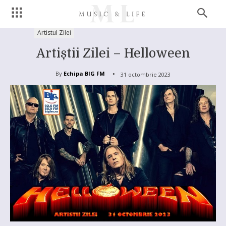
Artistul Zilei
Artiștii Zilei – Helloween
By
Echipa BIG FM
31 octombrie 2023