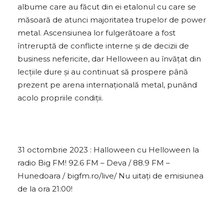
albume care au făcut din ei etalonul cu care se
măsoară de atunci majoritatea trupelor de power
metal. Ascensiunea lor fulgerătoare a fost
întreruptă de conflicte interne și de decizii de
business nefericite, dar Helloween au învățat din
lecțiile dure și au continuat să prospere până
prezent pe arena internațională metal, punând
acolo propriile condiții.
31 octombrie 2023 : Halloween cu Helloween la
radio Big FM! 92.6 FM – Deva / 88.9 FM –
Hunedoara / bigfm.ro/live/ Nu uitați de emisiunea
de la ora 21:00!