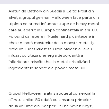
Alături de Bathory din Suedia și Celtic Frost din
Elveția, grupul german Helloween face parte din
tripleta celor mai influente trupe de heavy metal
care au apărut în Europa continentală în anii ’80.
Folosind ca repere riff-urile hard și cântecele în
cheie minoră moștenite de la maeștri metal-iști
precum Judas Priest sau Iron Maiden ei le-au
infuzat cu viteza și energia debordantă a
înfloritoarei mișcări thrash metal, cristalizând
ingredientele sonore ale power-metal-ului.
Grupul Helloween a atins apogeul comercial la
sfârșitul anilor ’80 odată cu lansarea primelor
două volume din ‘Keeper Of The Seven Keys’,