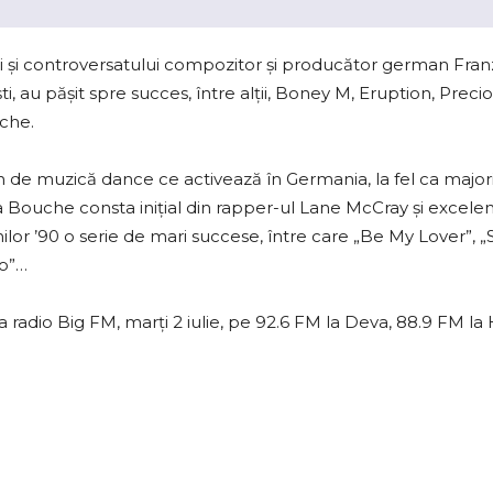
ului şi controversatului compozitor şi producător german Fran
ti, au pășit spre succes, între alții, Boney M, Eruption, Preci
uche.
 de muzică dance ce activează în Germania, la fel ca major
a Bouche consta inițial din rapper-ul Lane McCray și excelen
anilor ’90 o serie de mari succese, între care „Be My Lover”, 
go”…
a radio Big FM, marți 2 iulie, pe 92.6 FM la Deva, 88.9 FM la