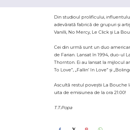
Din studioul prolificului, influent
adevărată fabrică de grupuri și artiș
Vanilli, No Mercy, Le Click şi La Bo
Cei din urmă sunt un duo american
de Farian. Lansat în 1994, duo-ul L
Thornton. Ei au lansat la mijlocul 
To Love”, „Fallin’ In Love” și „Bolin
Ascultă restul poveștii La Bouche l
uita de emisiunea de la ora 21:00!
T.T.Popa