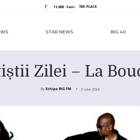
ÎMI PLACE
11,000
Fani
EWS
STAR NEWS
BIG 40
iștii Zilei – La Bo
By
Echipa BIG FM
2 iulie 2024