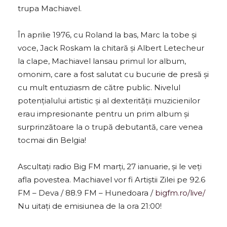
trupa Machiavel.
În aprilie 1976, cu Roland la bas, Marc la tobe și
voce, Jack Roskam la chitară și Albert Letecheur
la clape, Machiavel lansau primul lor album,
omonim, care a fost salutat cu bucurie de presă și
cu mult entuziasm de către public. Nivelul
potențialului artistic și al dexterității muzicienilor
erau impresionante pentru un prim album și
surprinzătoare la o trupă debutantă, care venea
tocmai din Belgia!
Ascultați radio Big FM marți, 27 ianuarie, și le veți
afla povestea. Machiavel vor fi Artiștii Zilei pe 92.6
FM – Deva / 88.9 FM – Hunedoara /
bigfm.ro/live/
Nu uitați de emisiunea de la ora 21:00!