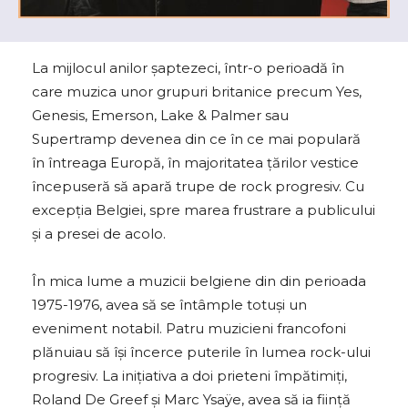
La mijlocul anilor șaptezeci, într-o perioadă în
care muzica unor grupuri britanice precum Yes,
Genesis, Emerson, Lake & Palmer sau
Supertramp devenea din ce în ce mai populară
în întreaga Europă, în majoritatea țărilor vestice
începuseră să apară trupe de rock progresiv. Cu
excepția Belgiei, spre marea frustrare a publicului
și a presei de acolo.
În mica lume a muzicii belgiene din din perioada
1975-1976, avea să se întâmple totuși un
eveniment notabil. Patru muzicieni francofoni
plănuiau să își încerce puterile în lumea rock-ului
progresiv. La inițiativa a doi prieteni împătimiți,
Roland De Greef și Marc Ysaÿe, avea să ia ființă