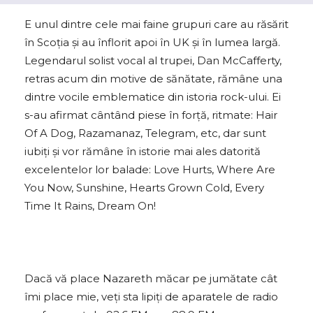
E unul dintre cele mai faine grupuri care au răsărit
în Scoția şi au înflorit apoi în UK și în lumea largă.
Legendarul solist vocal al trupei, Dan McCafferty,
retras acum din motive de sănătate, rămâne una
dintre vocile emblematice din istoria rock-ului. Ei
s-au afirmat cântând piese în forţă, ritmate: Hair
Of A Dog, Razamanaz, Telegram, etc, dar sunt
iubiţi şi vor rămâne în istorie mai ales datorită
excelentelor lor balade: Love Hurts, Where Are
You Now, Sunshine, Hearts Grown Cold, Every
Time It Rains, Dream On!
Dacă vă place Nazareth măcar pe jumătate cât
îmi place mie, veţi sta lipiţi de aparatele de radio