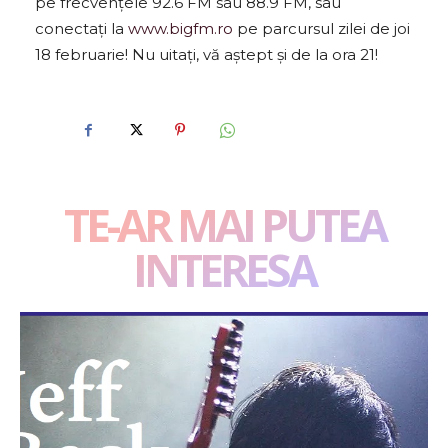
pe frecvențele 92.6 FM sau 88.9 FM, sau
conectați la
www.bigfm.ro
pe parcursul zilei de joi
18 februarie! Nu uitați, vă aştept şi de la ora 21!
TE-AR MAI PUTEA
INTERESA