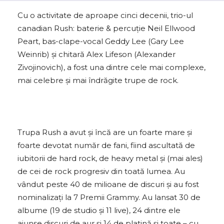
Cu o activitate de aproape cinci decenii, trio-ul
canadian Rush: baterie & percuție Neil Ellwood
Peart, bas-clape-vocal Geddy Lee (Gary Lee
Weinrib) și chitară Alex Lifeson (Alexander
Zivojinovich), a fost una dintre cele mai complexe,
mai celebre și mai îndrăgite trupe de rock.
Trupa Rush a avut și încă are un foarte mare și
foarte devotat număr de fani, fiind ascultată de
iubitorii de hard rock, de heavy metal și (mai ales)
de cei de rock progresiv din toată lumea. Au
vândut peste 40 de milioane de discuri și au fost
nominalizați la 7 Premii Grammy. Au lansat 30 de
albume (19 de studio și 11 live), 24 dintre ele
ajunse discuri de aur și 14 de platină și toate – cu