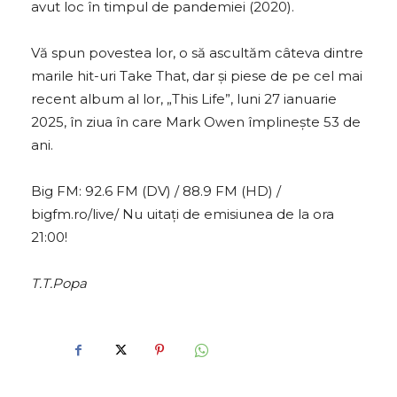
avut loc în timpul de pandemiei (2020).
Vă spun povestea lor, o să ascultăm câteva dintre
marile hit-uri Take That, dar și piese de pe cel mai
recent album al lor, „This Life”, luni 27 ianuarie
2025, în ziua în care Mark Owen împlinește 53 de
ani.
Big FM: 92.6 FM (DV) / 88.9 FM (HD) /
bigfm.ro/live/ Nu uitați de emisiunea de la ora
21:00!
T.T.Popa