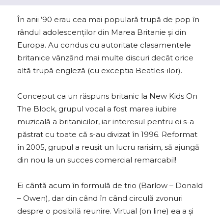
În anii ’90 erau cea mai populară trupă de pop în
rândul adolescenţilor din Marea Britanie și din
Europa. Au condus cu autoritate clasamentele
britanice vânzând mai multe discuri decât orice
altă trupă engleză (cu exceptia Beatles-ilor).
Conceput ca un răspuns britanic la New Kids On
The Block, grupul vocal a fost marea iubire
muzicală a britanicilor, iar interesul pentru ei s-a
păstrat cu toate că s-au divizat în 1996. Reformat
în 2005, grupul a reuşit un lucru rarisim, să ajungă
din nou la un succes comercial remarcabil!
Ei cântă acum în formulă de trio (Barlow – Donald
– Owen), dar din când în când circulă zvonuri
despre o posibilă reunire. Virtual (on line) ea a și