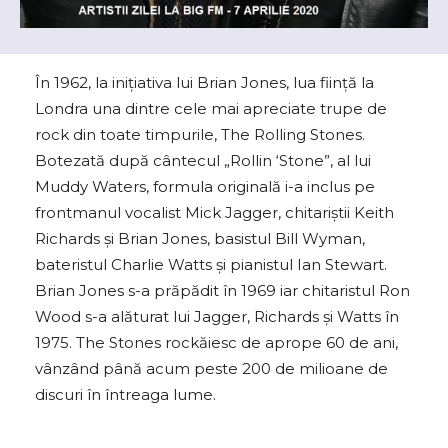
În 1962, la inițiativa lui Brian Jones, lua ființă la
Londra una dintre cele mai apreciate trupe de
rock din toate timpurile, The Rolling Stones.
Botezată după cântecul „Rollin ‘Stone”, al lui
Muddy Waters, formula originală i-a inclus pe
frontmanul vocalist Mick Jagger, chitariștii Keith
Richards și Brian Jones, basistul Bill Wyman,
bateristul Charlie Watts și pianistul Ian Stewart.
Brian Jones s-a prăpădit în 1969 iar chitaristul Ron
Wood s-a alăturat lui Jagger, Richards și Watts în
1975. The Stones rockăiesc de aprope 60 de ani,
vânzând până acum peste 200 de milioane de
discuri în întreaga lume.