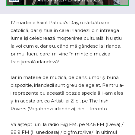
17 martie e Saint Patrick’s Day, o sărbătoare
catolică, dar și ziua în care irlandezii din întreaga
lume își celebrează moștenirea culturală. Nu știu
la voi cum e, dar eu, când mă gândesc la Irlanda,
primul lucru care-mi vine în minte e muzica
tradițională irlandeză!
Iar în materie de muzică, de dans, umor și bună
dispozitie, irlandezii sunt greu de egalat. Pentru a-
i reprezenta cu această ocazie specială, i-am ales
și în acesta an, ca Artiștii ai Zilei, pe The Irish
Rovers (Vagabonzii irlandezi), din… Toronto.
Vă aștept luni la radio Big FM, pe 92.6 FM (Deva) /
88.9 FM (Hunedoara) / bigfm.ro/live/ în ultimul