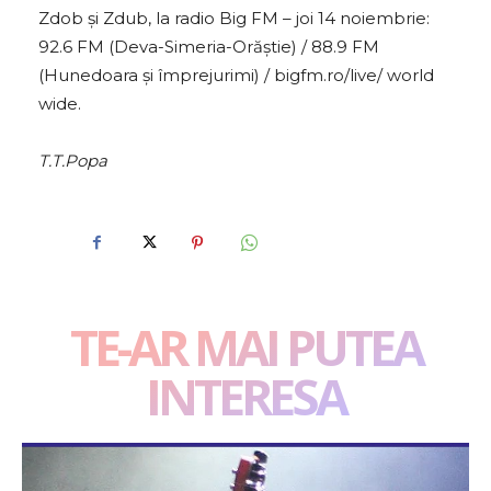
Zdob și Zdub, la radio Big FM – joi 14 noiembrie:
92.6 FM (Deva-Simeria-Orăștie) / 88.9 FM
(Hunedoara și împrejurimi) / bigfm.ro/live/ world
wide.
T.T.Popa
TE-AR MAI PUTEA
INTERESA