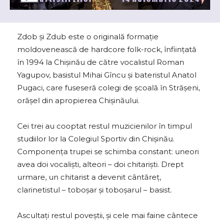
Zdob și Zdub este o originală formație
moldovenească de hardcore folk-rock, înființată
în 1994 la Chișinău de către vocalistul Roman
Yagupov, basistul Mihai Gîncu și bateristul Anatol
Pugaci, care fuseseră colegi de școală în Strășeni,
orășel din apropierea Chișinăului.
Cei trei au cooptat restul muzicienilor în timpul
studiilor lor la Colegiul Sportiv din Chișinău.
Componența trupei se schimba constant: uneori
avea doi vocaliști, alteori – doi chitariști. Drept
urmare, un chitarist a devenit cântăreț,
clarinetistul – toboșar și toboșarul – basist.
Ascultați restul poveștii, și cele mai faine cântece