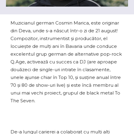
Muzicianul german Cosmin Marica, este originar
din Deva, unde s-a născut într-o zi de 21 august!
Compozitor, instrumentist şi producător, el
locuiește de mulți ani în Bavaria unde conduce
excelentul grup german de alternative pop-rock
Q.Age, activează cu succes ca DJ (are aproape
douăzeci de single-uri intrate în clasamente,
unele ajunse chiar în Top 10, și susţine anual între
70 şi 80 de show-uri live) şi este încă membru al
unui mai vechi proiect, grupul de black metal To
The Seven.
De-a lungul carierei a colaborat cu mulți alţi