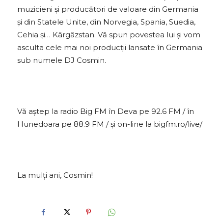
muzicieni şi producători de valoare din Germania
și din Statele Unite, din Norvegia, Spania, Suedia,
Cehia şi… Kârgâzstan. Vă spun povestea lui și vom
asculta cele mai noi producții lansate în Germania
sub numele DJ Cosmin.
Vă aștep la radio Big FM în Deva pe 92.6 FM / în
Hunedoara pe 88.9 FM / și on-line la bigfm.ro/live/
La mulți ani, Cosmin!