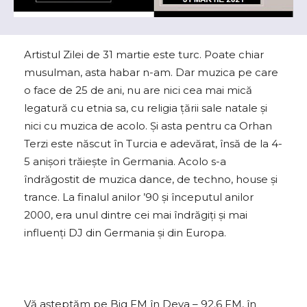
Artistul Zilei de 31 martie este turc. Poate chiar
musulman, asta habar n-am. Dar muzica pe care
o face de 25 de ani, nu are nici cea mai mică
legatură cu etnia sa, cu religia țării sale natale și
nici cu muzica de acolo. Și asta pentru ca Orhan
Terzi este născut în Turcia e adevărat, însă de la 4-
5 anișori trăiește în Germania. Acolo s-a
îndrăgostit de muzica dance, de techno, house și
trance. La finalul anilor ’90 și începutul anilor
2000, era unul dintre cei mai îndrăgiți și mai
influenți DJ din Germania și din Europa.
Vă așteptăm pe Big FM în Deva – 92.6 FM, în