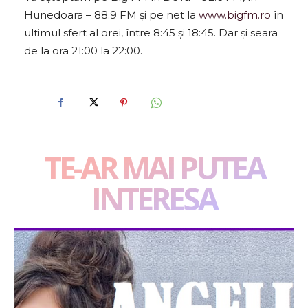
Hunedoara – 88.9 FM și pe net la
www.bigfm.ro
în
ultimul sfert al orei, între 8:45 și 18:45. Dar și seara
de la ora 21:00 la 22:00.
TE-AR MAI PUTEA
INTERESA