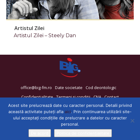
Artistul Zilei
Artistul Zilei – Steely Dan
office@big-fm.ro
Date societate
Cod deontologic
Confidențialitate
Termeni și condiții
CNA
Contact
Acest site prelucrează date cu caracter personal. Detalii privind
această activitate puteți afla
aici
. Prin continuarea utilizării site-
ului acceptați condițiile de prelucrare a datelor cu caracter
personal.
De acord
Politica de confidențialitate
© 2025 - BIG FM Deva - 92,6 FM si Hunedoara - 88,9 FM