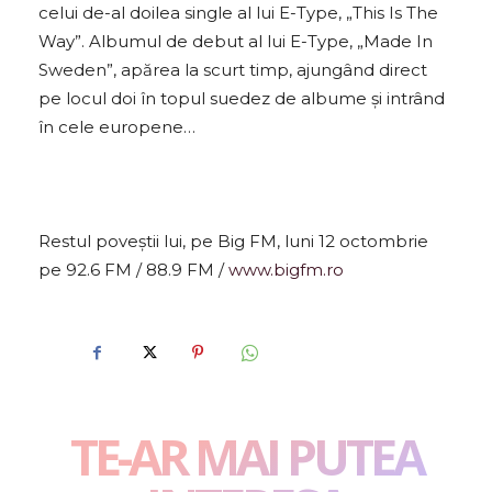
celui de-al doilea single al lui E-Type, „This Is The
Way”. Albumul de debut al lui E-Type, „Made In
Sweden”, apărea la scurt timp, ajungând direct
pe locul doi în topul suedez de albume și intrând
în cele europene…
Restul poveștii lui, pe Big FM, luni 12 octombrie
pe 92.6 FM / 88.9 FM /
www.bigfm.ro
TE-AR MAI PUTEA