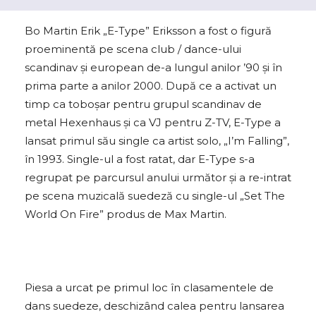
Bo Martin Erik „E-Type” Eriksson a fost o figură
proeminentă pe scena club / dance-ului
scandinav și european de-a lungul anilor ’90 și în
prima parte a anilor 2000. După ce a activat un
timp ca toboșar pentru grupul scandinav de
metal Hexenhaus și ca VJ pentru Z-TV, E-Type a
lansat primul său single ca artist solo, „I’m Falling”,
în 1993. Single-ul a fost ratat, dar E-Type s-a
regrupat pe parcursul anului următor și a re-intrat
pe scena muzicală suedeză cu single-ul „Set The
World On Fire” produs de Max Martin.
Piesa a urcat pe primul loc în clasamentele de
dans suedeze, deschizând calea pentru lansarea