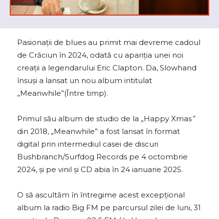
Pasionații de blues au primit mai devreme cadoul
de Crăciun în 2024, odată cu apariția unei noi
creații a legendarului Eric Clapton. Da, Slowhand
însuși a lansat un nou album intitulat
„Meanwhile”(Între timp).
Primul său album de studio de la „Happy Xmas
”
din 2018, „Meanwhile” a fost lansat în format
digital prin intermediul casei de discuri
Bushbranch/Surfdog Records pe 4 octombrie
2024, și pe vinil și CD abia în 24 ianuarie 2025.
O să ascultăm în întregime acest excepțional
album la radio Big FM pe parcursul zilei de luni, 31