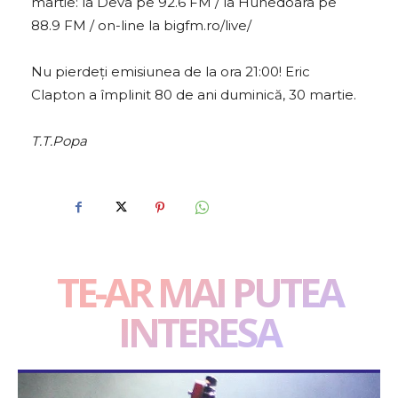
martie: la Deva pe 92.6 FM / la Hunedoara pe
88.9 FM / on-line la bigfm.ro/live/
Nu pierdeți emisiunea de la ora 21:00! Eric
Clapton a împlinit 80 de ani duminică, 30 martie.
T.T.Popa
TE-AR MAI PUTEA
INTERESA