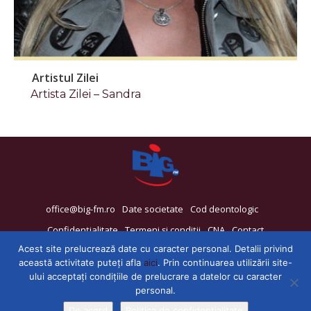
Artistul Zilei
Artista Zilei – Sandra
office@big-fm.ro
Date societate
Cod deontologic
Confidențialitate
Termeni și condiții
CNA
Contact
Acest site prelucrează date cu caracter personal. Detalii privind
această activitate puteți afla
aici
. Prin continuarea utilizării site-
ului acceptați condițiile de prelucrare a datelor cu caracter
personal.
De acord
Politica de confidențialitate