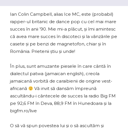
Ian Colin Campbell, alias Ice MC, este (probabil)
rapper-ul britanic de dance pop cu cel mai mare
succes în anii ’90. Mie mi-a plăcut, şi îmi amintesc
că avea mare succes în discoteci şi la vânzările pe
casete şi pe benzi de magnetofon, chiar şi în
România. Prietenii știu și unde!
În plus, sunt amuzante piesele în care cântă în
dialectul patwa (jamaican english), creola
jamaicană vorbită de caraibienii de origine vest-
africană
Vă invit să dansăm împreună
ascultându-i cântecele de succes la radio Big FM
pe 92,6 FM în Deva, 88,9 FM în Hunedoara şi la
bigfm.ro/live
O să vă spun povestea lui şi o să ascultăm şi