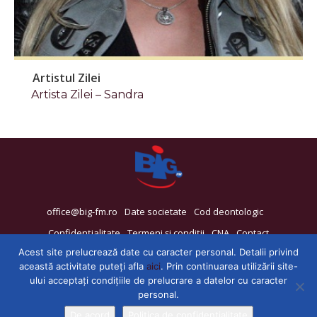
Artistul Zilei
Artista Zilei – Sandra
office@big-fm.ro
Date societate
Cod deontologic
Confidențialitate
Termeni și condiții
CNA
Contact
Acest site prelucrează date cu caracter personal. Detalii privind
această activitate puteți afla
aici
. Prin continuarea utilizării site-
ului acceptați condițiile de prelucrare a datelor cu caracter
personal.
De acord
Politica de confidențialitate