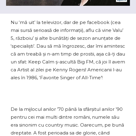
Nu ‘mă uit’ la televizor, dar de pe facebook (cea
mai sursă serioasă de informaţii), aflu că vine Valu’
5, războiu’ şi alte bunătăţi de sezon anunţate de
‘specialiști’. Dau să mă îngrozesc, dar îmi amintesc
că am treabă și n-am timp de prostii, așa că-ți dau
un sfat: Keep Calm ş-ascultă Big FM, că joi îl avem
ca Artist al zilei pe Kenny Rogers! Americanii l-au
ales în 1986, ‘Favorite Singer of All-Time’!
De la mijlocul anilor ’70 până la sfârșitul anilor ’90
pentru cei mai multi dintre români, numele său
era sinonim cu country music. Oarecum, pe bună
dreptate. A fost perioada sa de glorie, când