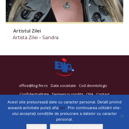
Artistul Zilei
Artista Zilei – Sandra
office@big-fm.ro
Date societate
Cod deontologic
Confidențialitate
Termeni și condiții
CNA
Contact
Acest site prelucrează date cu caracter personal. Detalii privind
această activitate puteți afla
aici
. Prin continuarea utilizării site-
ului acceptați condițiile de prelucrare a datelor cu caracter
personal.
De acord
Politica de confidențialitate