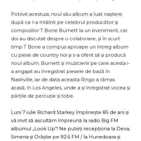
Potrivit acestuia, noul său album a luat naștere
după ce l-a întâlnit pe celebrul producător și
compozitor T Bone Burnett la un eveniment, cei
doi au discutat despre o colaborare, și în scurt
timp T Bone a compus aproape un întreg album
cu piese de country noi și s-a oferit să și producă
noul album. Burnett și muzicienii pe care acesta i-
a angajat au înregistrat piesele de bază în
Nashville, iar de data aceasta Ringo a rămas
acasă, în Los Angeles, unde a și înregistrat vocea și
părțile de percuție și tobe.
Luni 7 iulie Richard Starkey împlinește 85 de ani și
vă invit să ascultăm împreună la radio Big FM
albumul „Look Up”! Ne puteți recepționa la Deva,
Simeria și Orăștie pe 92.6 FM / la Hunedoara și