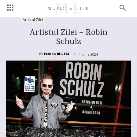
Artistul Zilei
Artistul Zilei – Robin
Schulz
By
Echipa BIG FM
4 iunie 2024