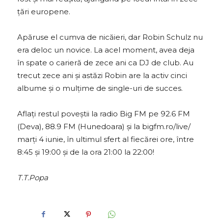
țări europene.
Apăruse el cumva de nicăieri, dar Robin Schulz nu
era deloc un novice. La acel moment, avea deja
în spate o carieră de zece ani ca DJ de club. Au
trecut zece ani și astăzi Robin are la activ cinci
albume și o mulțime de single-uri de succes.
Aflați restul poveștii la radio Big FM pe 92.6 FM
(Deva), 88.9 FM (Hunedoara) şi la bigfm.ro/live/
marți 4 iunie, în ultimul sfert al fiecărei ore, între
8:45 şi 19:00 şi de la ora 21:00 la 22:00!
T.T.Popa