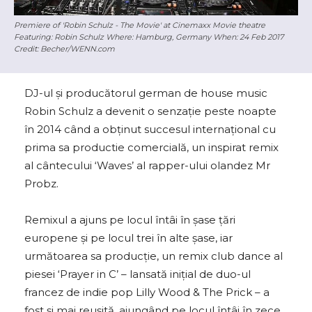
Premiere of 'Robin Schulz - The Movie' at Cinemaxx Movie theatre
Featuring: Robin Schulz Where: Hamburg, Germany When: 24 Feb 2017
Credit: Becher/WENN.com
DJ-ul și producătorul german de house music
Robin Schulz a devenit o senzaţie peste noapte
în 2014 când a obţinut succesul internațional cu
prima sa productie comercială, un inspirat remix
al cântecului ‘Waves’ al rapper-ului olandez Mr
Probz.
Remixul a ajuns pe locul întâi în șase țări
europene și pe locul trei în alte șase, iar
următoarea sa producţie, un remix club dance al
piesei ‘Prayer in C’ – lansată iniţial de duo-ul
francez de indie pop Lilly Wood & The Prick – a
fost şi mai reușită, ajungând pe locul întâi în zece