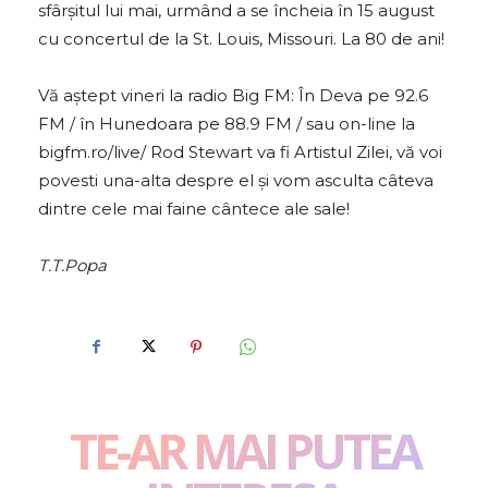
sfârșitul lui mai, urmând a se încheia în 15 august
cu concertul de la St. Louis, Missouri. La 80 de ani!
Vă aștept vineri la radio Big FM: În Deva pe 92.6
FM / în Hunedoara pe 88.9 FM / sau on-line la
bigfm.ro/live/ Rod Stewart va fi Artistul Zilei, vă voi
povesti una-alta despre el și vom asculta câteva
dintre cele mai faine cântece ale sale!
T.T.Popa
TE-AR MAI PUTEA