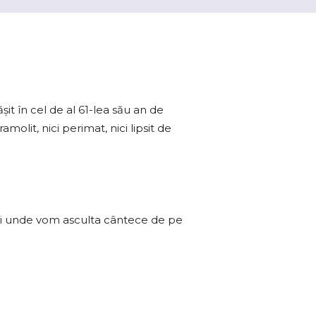
it în cel de al 61-lea său an de
molit, nici perimat, nici lipsit de
 și unde vom asculta cântece de pe