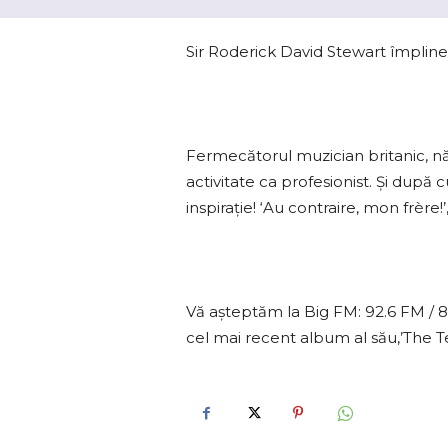
Sir Roderick David Stewart împlineșt
Fermecătorul muzician britanic, năs
activitate ca profesionist. Și după c
inspirație! ‘Au contraire, mon frère!
Vă așteptăm la Big FM: 92.6 FM / 8
cel mai recent album al său,’The T