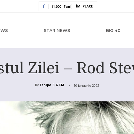
ÎMI PLACE
11,000
Fani
EWS
STAR NEWS
BIG 40
stul Zilei – Rod St
By
Echipa BIG FM
10 ianuarie 2022