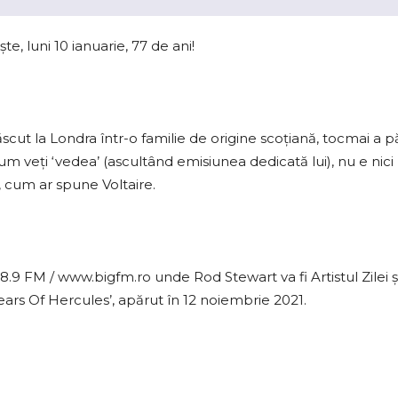
e, luni 10 ianuarie, 77 de ani!
cut la Londra într-o familie de origine scoțiană, tocmai a păș
um veți ‘vedea’ (ascultând emisiunea dedicată lui), nu e nici ra
’, cum ar spune Voltaire.
8.9 FM / www.bigfm.ro unde Rod Stewart va fi Artistul Zilei
ears Of Hercules’, apărut în 12 noiembrie 2021.