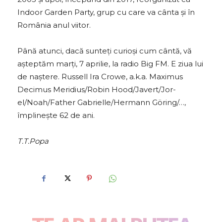
Indoor Garden Party, grup cu care va cânta şi în
România anul viitor.
Până atunci, dacă sunteţi curioşi cum cântă, vă
aşteptăm marți, 7 aprilie, la radio Big FM. E ziua lui
de naștere. Russell Ira Crowe, a.k.a. Maximus
Decimus Meridius/Robin Hood/Javert/Jor-
el/Noah/Father Gabrielle/Hermann Göring/…,
împlinește 62 de ani.
T.T.Popa