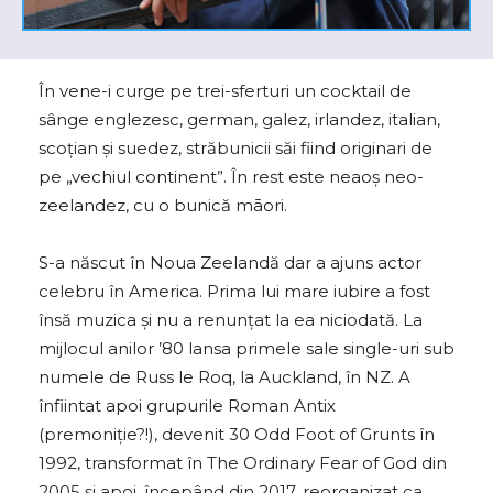
În vene-i curge pe trei-sferturi un cocktail de
sânge englezesc, german, galez, irlandez, italian,
scoţian şi suedez, străbunicii săi fiind originari de
pe „vechiul continent”. În rest este neaoş neo-
zeelandez, cu o bunică māori.
S-a născut în Noua Zeelandă dar a ajuns actor
celebru în America. Prima lui mare iubire a fost
însă muzica și nu a renunţat la ea niciodată. La
mijlocul anilor ’80 lansa primele sale single-uri sub
numele de Russ le Roq, la Auckland, în NZ. A
înfiintat apoi grupurile Roman Antix
(premoniție?!), devenit 30 Odd Foot of Grunts în
1992, transformat în The Ordinary Fear of God din
2005 și apoi, începând din 2017, reorganizat ca