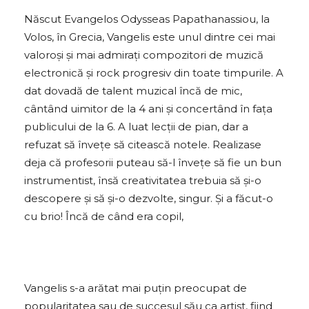
Născut Evangelos Odysseas Papathanassiou, la
Volos, în Grecia, Vangelis este unul dintre cei mai
valoroși și mai admirați compozitori de muzică
electronică și rock progresiv din toate timpurile. A
dat dovadă de talent muzical încă de mic,
cântând uimitor de la 4 ani și concertând în fața
publicului de la 6. A luat lecții de pian, dar a
refuzat să învețe să citească notele. Realizase
deja că profesorii puteau să-l învețe să fie un bun
instrumentist, însă creativitatea trebuia să și-o
descopere și să și-o dezvolte, singur. Și a făcut-o
cu brio! Încă de când era copil,
Vangelis s-a arătat mai puțin preocupat de
popularitatea sau de succesul său ca artist, fiind