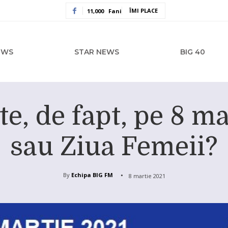
ÎMI PLACE
11,000
Fani
EWS
STAR NEWS
BIG 40
te, de fapt, pe 8 m
sau Ziua Femeii?
By
Echipa BIG FM
8 martie 2021