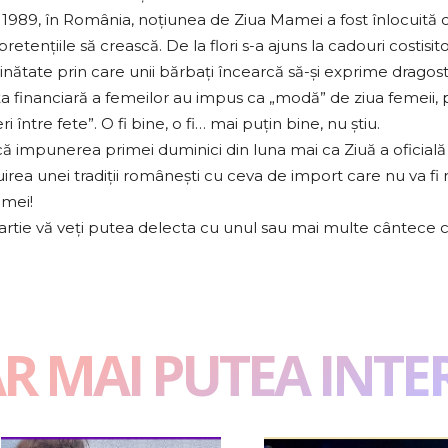
1989, în România, noțiunea de Ziua Mamei a fost înlocuită 
retențiile să crească. De la flori s-a ajuns la cadouri costisito
trăinătate prin care unii bărbați încearcă să-și exprime dragos
 financiară a femeilor au impus ca „modă” de ziua femeii, p
 între fete”. O fi bine, o fi… mai puțin bine, nu știu.
ă impunerea primei duminici din luna mai ca Ziuă a oficială
irea unei tradiții românești cu ceva de import care nu va fi 
amei!
martie vă veți putea delecta cu unul sau mai multe cântece
AR MAI PUTEA INTE