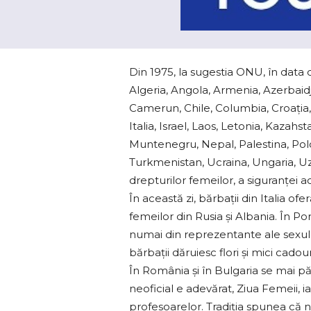
Din 1975, la sugestia ONU, în data d
Algeria, Angola, Armenia, Azerbaid
Camerun, Chile, Columbia, Croația, 
Italia, Israel, Laos, Letonia, Kaza
Muntenegru, Nepal, Palestina, Poloni
Turkmenistan, Ucraina, Ungaria, Uz
drepturilor femeilor, a siguranţei a
În această zi, bărbaţii din Italia 
femeilor din Rusia şi Albania. În Po
numai din reprezentante ale sexulu
bărbaţii dăruiesc flori şi mici cadour
În România şi în Bulgaria se mai pă
neoficial e adevărat, Ziua Femeii, i
profesoarelor. Tradiția spunea că 