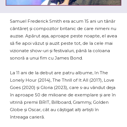
Samuel Frederick Smith era acum 15 ani un tânăr
cântăreţ şi compozitor britanic de care nimeni nu
auzise. Apărut aşa, aproape peste noapte, el avea
să fie apoi văzut şi auzit peste tot, de la cele mai
vizionate show-uri şi festivaluri, până la coloana
sonoră a unui fim cu James Bond.
La 11 ani de la debut are patru albume, In The
Lonely Hour (2014), The Thrill of It All (2017), Love
Goes (2020) și Gloria (2023), care s-au vândut deja
în aproape 50 de milioane de exemplare şi are în
vitrină premii BRIT, Billboard, Grammy, Golden
Globe şi Oscar, cât au câștigat alţi artişti în
întreaga carieră.