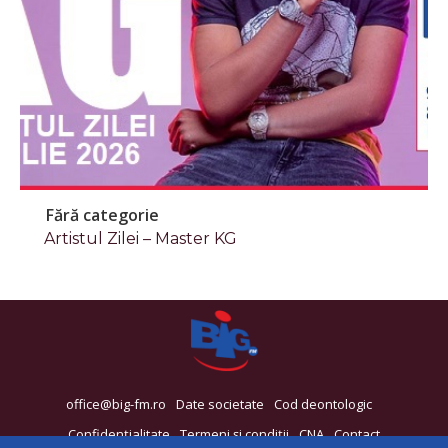
Fără categorie
Artistul Zilei – Master KG
office@big-fm.ro
Date societate
Cod deontologic
Confidențialitate
Termeni și condiții
CNA
Contact