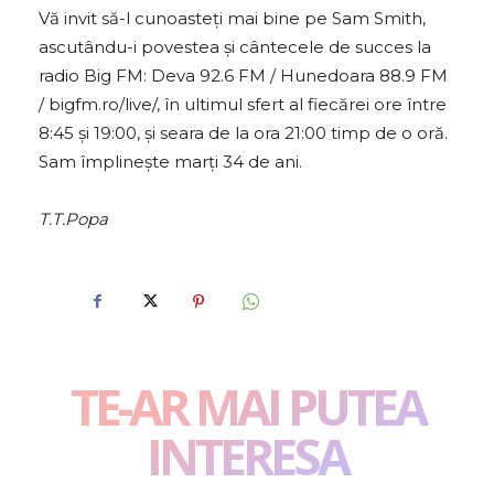
Vă invit să-l cunoasteţi mai bine pe Sam Smith,
ascutându-i povestea şi cântecele de succes la
radio Big FM: Deva 92.6 FM / Hunedoara 88.9 FM
/ bigfm.ro/live/, în ultimul sfert al fiecărei ore între
8:45 şi 19:00, şi seara de la ora 21:00 timp de o oră.
Sam împlinește marți 34 de ani.
T.T.Popa
TE-AR MAI PUTEA
INTERESA