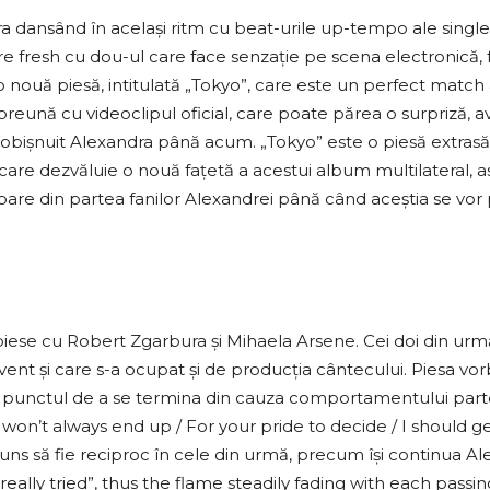
dansând în același ritm cu beat-urile up-tempo ale single-u
e fresh cu dou-ul care face senzație pe scena electronică, 
o nouă piesă, intitulată „Tokyo”, care este un perfect match a
reună cu videoclipul oficial, care poate părea o surpriză,
a obișnuit Alexandra până acum. „Tokyo” este o piesă extra
care dezvăluie o nouă fațetă a acestui album multilateral, as
ipare din partea fanilor Alexandrei până când aceștia se vo
i piese cu Robert Zgarbura și Mihaela Arsene. Cei doi din u
cvent și care s-a ocupat și de producția cântecului. Piesa v
 punctul de a se termina din cauza comportamentului parte
„I won’t always end up / For your pride to decide / I should ge
s să fie reciproc în cele din urmă, precum își continua Al
ally tried”, thus the flame steadily fading with each passin