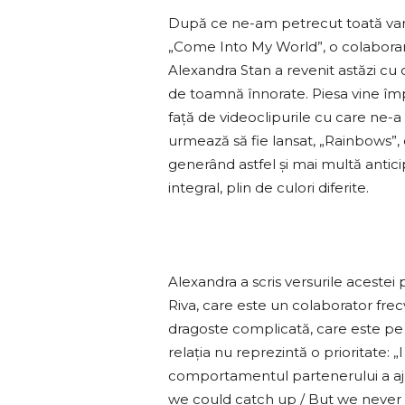
După ce ne-am petrecut toată vara 
„Come Into My World”, o colaborar
Alexandra Stan a revenit astăzi cu 
de toamnă înnorate. Piesa vine împ
față de videoclipurile cu care ne-
urmează să fie lansat, „Rainbows”, 
generând astfel și mai multă antic
integral, plin de culori diferite.
Alexandra a scris versurile aceste
Riva, care este un colaborator fre
dragoste complicată, care este pe
relația nu reprezintă o prioritate: 
comportamentul partenerului a ajun
we could catch up / But we never re