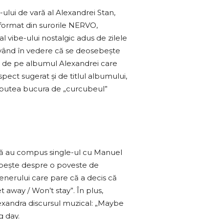
lui de vară al Alexandrei Stan,
format din surorile NERVO,
l vibe-ului nostalgic adus de zilele
 având în vedere că se deosebește
să de pe albumul Alexandrei care
pect sugerat și de titlul albumului,
r putea bucura de „curcubeul”
rmă au compus single-ul cu Manuel
orbește despre o poveste de
nerului care pare că a decis că
t away / Won’t stay”. În plus,
exandra discursul muzical: „Maybe
g day.