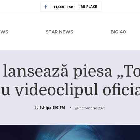
ÎMI PLACE
11,000
Fani
EWS
STAR NEWS
BIG 40
 lansează piesa „T
u videoclipul ofici
By
Echipa BIG FM
24 octombrie 2021