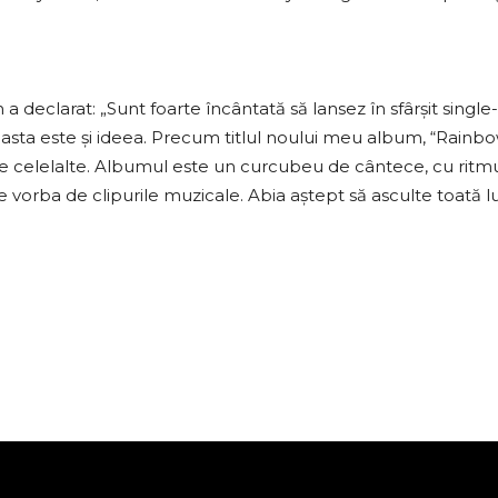
a declarat: „Sunt foarte încântată să lansez în sfârșit single-
asta este și ideea. Precum titlul noului meu album, “Rainbow
e celelalte. Albumul este un curcubeu de cântece, cu ritmuri
ine vorba de clipurile muzicale. Abia aștept să asculte toată 