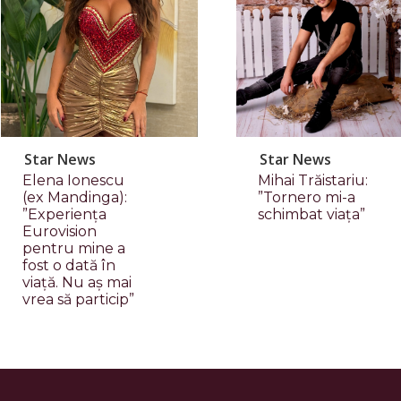
Star News
Star News
Elena Ionescu
Mihai Trăistariu:
(ex Mandinga):
”Tornero mi-a
”Experiența
schimbat viața”
Eurovision
pentru mine a
fost o dată în
viață. Nu aș mai
vrea să particip”