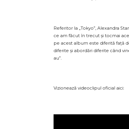
Referitor la „Tokyo”, Alexandra Stan 
ce am făcut în trecut și tocmai ace
pe acest album este diferită față d
diferite și abordări diferite când v
au”.
Vizionează videoclipul oficial aici: