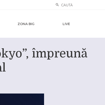
CAUTĂ
ZONA BIG
LIVE
okyo”, împreună
al