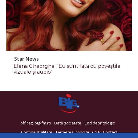
Star News
Elena Gheorghe: ”Eu sunt fata cu poveștile
vizuale și audio”
office@big-fm.ro
Date societate
Cod deontologic
Confidențialitate
Termeni și condiții
CNA
Contact