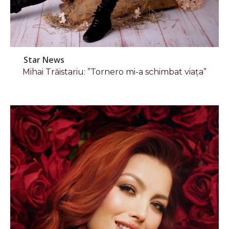
Star News
Mihai Trăistariu: ”Tornero mi-a schimbat viața”