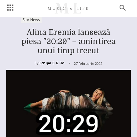
Star News
Alina Eremia lansează
piesa ”20:29” – amintirea
unui timp trecut
By
Echipa BIG FM
27 februarie 2022