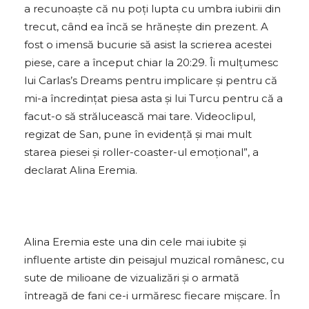
a recunoaște că nu poți lupta cu umbra iubirii din
trecut, când ea încă se hrănește din prezent. A
fost o imensă bucurie să asist la scrierea acestei
piese, care a început chiar la 20:29. Îi mulțumesc
lui Carlas’s Dreams pentru implicare și pentru că
mi-a încredințat piesa asta și lui Turcu pentru că a
facut-o să strălucească mai tare. Videoclipul,
regizat de San, pune în evidență și mai mult
starea piesei și roller-coaster-ul emoțional”, a
declarat Alina Eremia.
Alina Eremia este una din cele mai iubite și
influente artiste din peisajul muzical românesc, cu
sute de milioane de vizualizări și o armată
întreagă de fani ce-i urmăresc fiecare mișcare. În