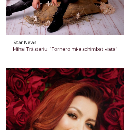
Star News
Mihai Trăistariu: ”Tornero mi-a schimbat viața”