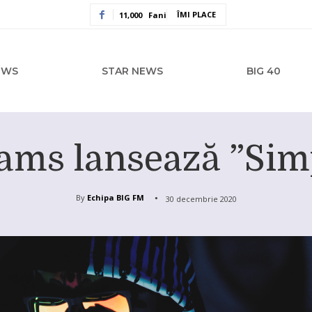
ÎMI PLACE
11,000
Fani
EWS
STAR NEWS
BIG 40
eams lansează ”Simp
By
Echipa BIG FM
30 decembrie 2020