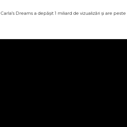
la’s Dreams a depășit 1 miliard de vizualizări și are peste 