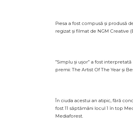
Piesa a fost compusă și produsă de 
regizat și filmat de NGM Creative
”Simplu și ușor” a fost interpretat
premii: The Artist Of The Year și Be
În ciuda acestui an atipic, fără co
fost 11 săptămâni locul 1 în top Medi
Mediaforest.