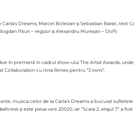
Carla’s Dreams, Marcel Botezan și Sebastian Barac, text Carl
 (Bogdan Păun – regizor și Alexandru Mureșan – DoP).
ă live în premieră în cadrul show-ului The Artist Awards, un
st Collaboration cu Irina Rimes pentru ”3 inimi”.
ncerte, muzica celor de la Carla’s Dreams a bucurat sufletele
aforest și este piesa verii 20020, iar ”Scara 2, etajul 7” a fos