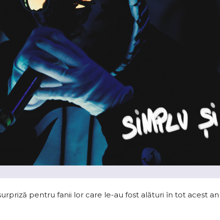
priză pentru fanii lor care le-au fost alături în tot acest an 