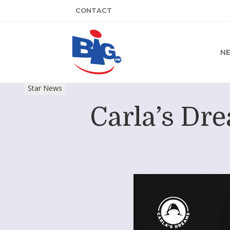
CONTACT
N
Star News
Carla’s Dr