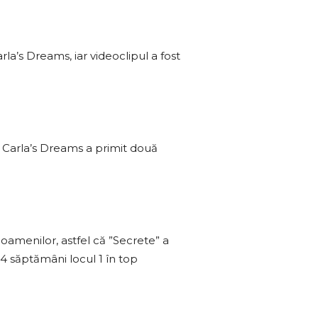
a’s Dreams, iar videoclipul a fost
de Carla’s Dreams a primit două
 oamenilor, astfel că ”Secrete” a
t 4 săptămâni locul 1 în top