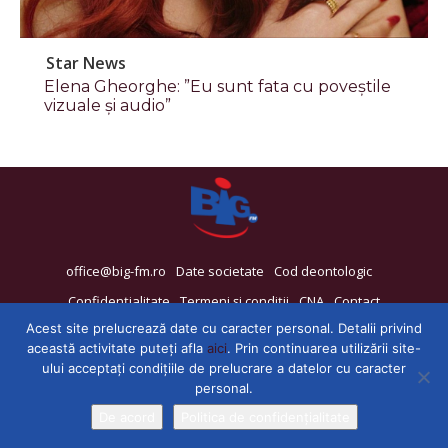
Star News
Elena Gheorghe: ”Eu sunt fata cu poveștile
vizuale și audio”
office@big-fm.ro
Date societate
Cod deontologic
Confidențialitate
Termeni și condiții
CNA
Contact
Acest site prelucrează date cu caracter personal. Detalii privind
această activitate puteți afla
aici
. Prin continuarea utilizării site-
ului acceptați condițiile de prelucrare a datelor cu caracter
personal.
De acord
Politica de confidențialitate
© 2025 - BIG FM Deva - 92,6 FM si Hunedoara - 88,9 FM