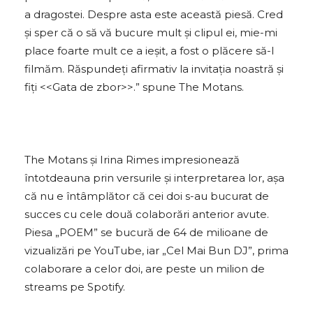
a dragostei. Despre asta este această piesă. Cred
și sper că o să vă bucure mult și clipul ei, mie-mi
place foarte mult ce a ieșit, a fost o plăcere să-l
filmăm. Răspundeți afirmativ la invitația noastră și
fiți <<Gata de zbor>>.” spune The Motans.
The Motans și Irina Rimes impresionează
întotdeauna prin versurile și interpretarea lor, așa
că nu e întâmplător că cei doi s-au bucurat de
succes cu cele două colaborări anterior avute.
Piesa „POEM” se bucură de 64 de milioane de
vizualizări pe YouTube, iar „Cel Mai Bun DJ”, prima
colaborare a celor doi, are peste un milion de
streams pe Spotify.