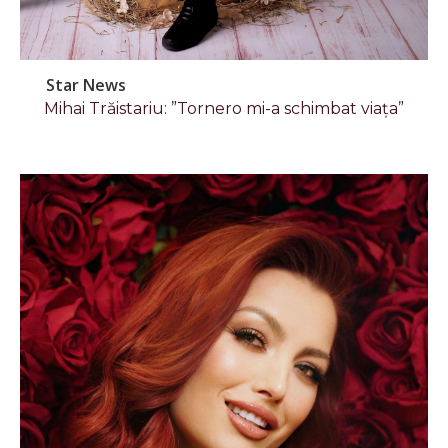
Star News
Mihai Trăistariu: ”Tornero mi-a schimbat viața”