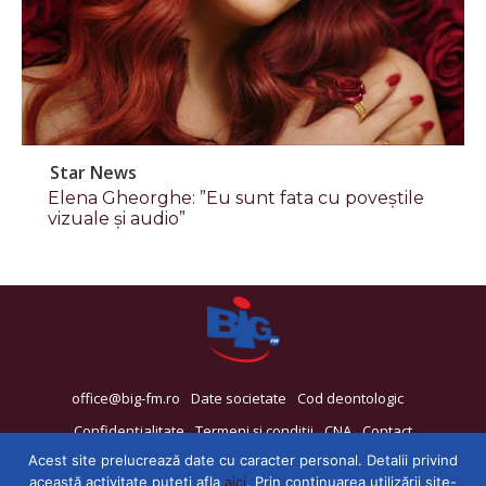
Star News
Elena Gheorghe: ”Eu sunt fata cu poveștile
vizuale și audio”
office@big-fm.ro
Date societate
Cod deontologic
Confidențialitate
Termeni și condiții
CNA
Contact
Acest site prelucrează date cu caracter personal. Detalii privind
această activitate puteți afla
aici
. Prin continuarea utilizării site-