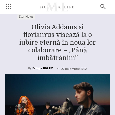
Star News
Olivia Addams și
florianrus visează la o
iubire eternă în noua lor
colaborare – ,,Până
îmbătrânim”
By
Echipa BIG FM
27 noiembrie 2022