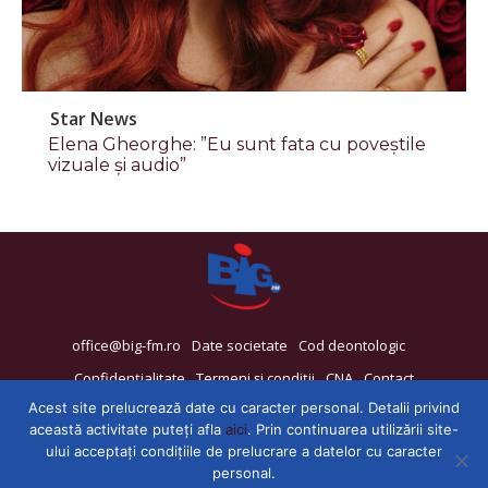
Star News
Elena Gheorghe: ”Eu sunt fata cu poveștile
vizuale și audio”
office@big-fm.ro
Date societate
Cod deontologic
Confidențialitate
Termeni și condiții
CNA
Contact
Acest site prelucrează date cu caracter personal. Detalii privind
această activitate puteți afla
aici
. Prin continuarea utilizării site-
ului acceptați condițiile de prelucrare a datelor cu caracter
personal.