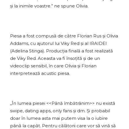
și la inimile voastre.” ne spune Olivia.
Piesa a fost compusă de către Florian Rus și Olivia
Addams, cu ajutorul lui Viky Red și al IRAIDEI
(Adelina Stinga). Producția finală a fost realizată
de Viky Red. Aceasta va fi însoțită și de un
videoclip sensibil, în care Olivia și Florian
interpretează acustic piesa.
,,În lumea piesei <<Până îmbătrânim>> nu există
swipe, dating apps, only fans și dm. Și probabil
doar în lumea asta mai putem visa la o iubire
până la capăt. Pentru călătorii care vor să vină să