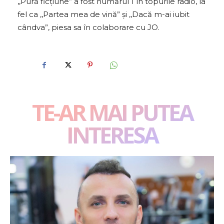
,,Pură ficțiune” a fost numărul 1 în topurile radio, la
fel ca ,,Partea mea de vină” și ,,Dacă m-ai iubit
cândva”, piesa sa în colaborare cu JO.
TE-AR MAI PUTEA
INTERESA