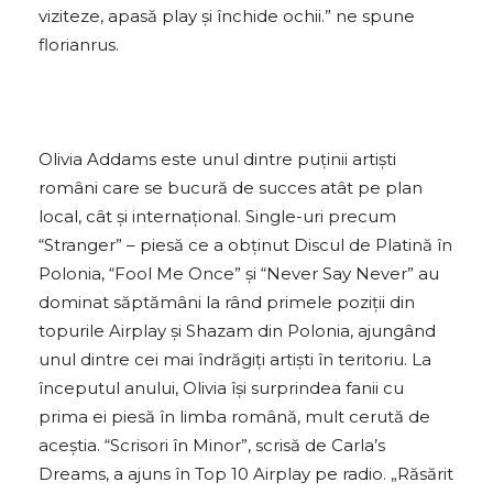
viziteze, apasă play și închide ochii.” ne spune
florianrus.
Olivia Addams este unul dintre puținii artiști
români care se bucură de succes atât pe plan
local, cât și internațional. Single-uri precum
“Stranger” – piesă ce a obținut Discul de Platină în
Polonia, “Fool Me Once” și “Never Say Never” au
dominat săptămâni la rând primele poziții din
topurile Airplay și Shazam din Polonia, ajungând
unul dintre cei mai îndrăgiți artiști în teritoriu. La
începutul anului, Olivia își surprindea fanii cu
prima ei piesă în limba română, mult cerută de
aceștia. “Scrisori în Minor”, scrisă de Carla’s
Dreams, a ajuns în Top 10 Airplay pe radio. „Răsărit