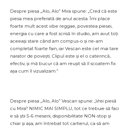
Despre piesa „Alo, Alo” Mira spune: „Cred că este
piesa mea preferată de anul acesta. Îmi place
foarte mult acest vibe reggae, povestea piesei,
energia cu care a fost scrisă în studio, am avut toți
aceeași stare când am compus-o și ne-am
completat foarte fain, iar Vescan este cel mai tare
narator de povești. Clipul este și el o caterincă,
efectiv, și mă bucur că am reușit să îl scoatem fix
așa cum îl vizualizam.”
Despre piesa „Alo, Alo” Vescan spune: ,,Vrei piesă
cu Mira? NIMIC MAI SIMPLU, tot ce trebuie să faci
e să știi 5-6 meserii, disponibilitate NON-stop și
chiar și așa, am întrebat tot cartierul, ca să am