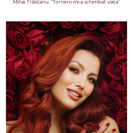
Mihai Trăistariu: ”Tornero mi-a schimbat viața”