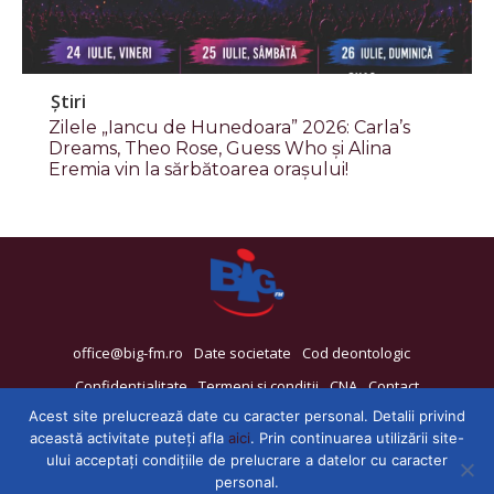
Știri
Zilele „Iancu de Hunedoara” 2026: Carla’s
Dreams, Theo Rose, Guess Who și Alina
Eremia vin la sărbătoarea orașului!
office@big-fm.ro
Date societate
Cod deontologic
Confidențialitate
Termeni și condiții
CNA
Contact
Acest site prelucrează date cu caracter personal. Detalii privind
această activitate puteți afla
aici
. Prin continuarea utilizării site-
ului acceptați condițiile de prelucrare a datelor cu caracter
personal.