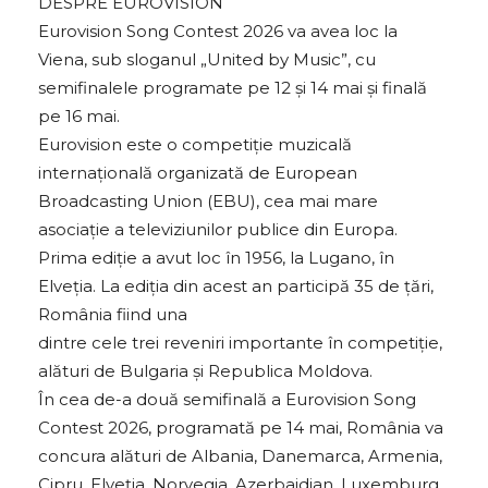
DESPRE EUROVISION
Eurovision Song Contest 2026 va avea loc la
Viena, sub sloganul „United by Music”, cu
semifinalele programate pe 12 și 14 mai și finală
pe 16 mai.
Eurovision este o competiție muzicală
internațională organizată de European
Broadcasting Union (EBU), cea mai mare
asociație a televiziunilor publice din Europa.
Prima ediție a avut loc în 1956, la Lugano, în
Elveția. La ediția din acest an participă 35 de țări,
România fiind una
dintre cele trei reveniri importante în competiție,
alături de Bulgaria și Republica Moldova.
În cea de-a două semifinală a Eurovision Song
Contest 2026, programată pe 14 mai, România va
concura alături de Albania, Danemarca, Armenia,
Cipru, Elveția, Norvegia, Azerbaidjan, Luxemburg,