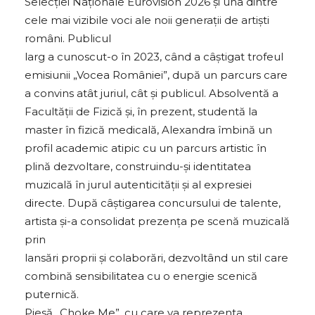
Selecției Naționale Eurovision 2026 și una dintre
cele mai vizibile voci ale noii generații de artiști
români. Publicul
larg a cunoscut-o în 2023, când a câștigat trofeul
emisiunii „Vocea României”, după un parcurs care
a convins atât juriul, cât și publicul. Absolventă a
Facultății de Fizică și, în prezent, studentă la
master în fizică medicală, Alexandra îmbină un
profil academic atipic cu un parcurs artistic în
plină dezvoltare, construindu-și identitatea
muzicală în jurul autenticității și al expresiei
directe. După câștigarea concursului de talente,
artista și-a consolidat prezența pe scenă muzicală
prin
lansări proprii și colaborări, dezvoltând un stil care
combină sensibilitatea cu o energie scenică
puternică.
Piesă „Choke Me”, cu care va reprezenta