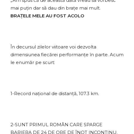
„Am spus că de această dată vreau sa vorbesc
mai puțin dar să dau din brațe mai mult.
BRAȚELE MELE AU FOST ACOLO
În decursul zilelor viitoare voi dezvolta
dimensiunea fiecărei performanțe în parte. Acum
le enumăr pe scurt:
1-Record național de distanță, 107.3 km.
2-SUNT PRIMUL ROMÂN CARE SPARGE
BARIERA DE 24 DE ORE DE ÎNOT INCONTINU.